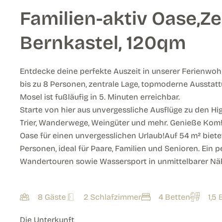
Familien-aktiv Oase,Zen
Bernkastel, 120qm
Entdecke deine perfekte Auszeit in unserer Ferienwoh
bis zu 8 Personen, zentrale Lage, topmoderne Ausstattu
Mosel ist fußläufig in 5. Minuten erreichbar.
Starte von hier aus unvergessliche Ausflüge zu den Hi
Trier, Wanderwege, Weingüter und mehr. Genieße Komfo
Oase für einen unvergesslichen Urlaub!Auf 54 m² bietet
Personen, ideal für Paare, Familien und Senioren. Ein p
Wandertouren sowie Wassersport in unmittelbarer Nä
8 Gäste
2 Schlafzimmer
4 Betten
1,5
Die Unterkunft