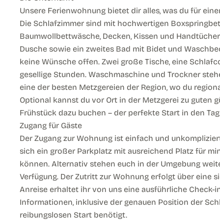
Unsere Ferienwohnung bietet dir alles, was du für ein
Die Schlafzimmer sind mit hochwertigen Boxspringbett
Baumwollbettwäsche, Decken, Kissen und Handtüchern
Dusche sowie ein zweites Bad mit Bidet und Waschbeck
keine Wünsche offen. Zwei große Tische, eine Schlafc
gesellige Stunden. Waschmaschine und Trockner stehen
eine der besten Metzgereien der Region, wo du region
Optional kannst du vor Ort in der Metzgerei zu guten 
Frühstück dazu buchen – der perfekte Start in den Tag
Zugang für Gäste
Der Zugang zur Wohnung ist einfach und unkompliziert
sich ein großer Parkplatz mit ausreichend Platz für m
können. Alternativ stehen euch in der Umgebung weite
Verfügung. Der Zutritt zur Wohnung erfolgt über eine s
Anreise erhaltet ihr von uns eine ausführliche Check-i
Informationen, inklusive der genauen Position der Schl
reibungslosen Start benötigt.