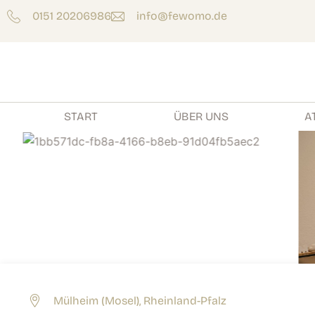
Zum
0151 20206986
info@fewomo.de
Inhalt
springen
START
ÜBER UNS
A
Mülheim (Mosel), Rheinland-Pfalz