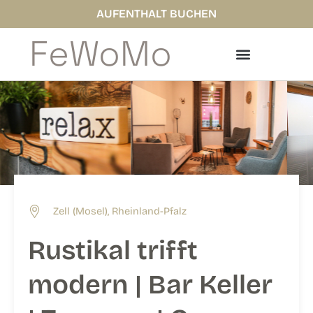
Zum
AUFENTHALT BUCHEN
Inhalt
FeWoMo
springen
Zell (Mosel), Rheinland-Pfalz
Rustikal trifft
modern | Bar Keller