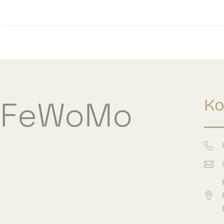
FeWoMo
Ko