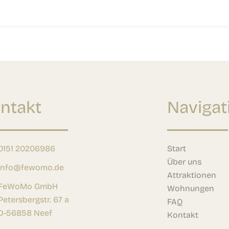
ntakt
Navigat
0151 20206986
Start
Über uns
info@fewomo.de
Attraktionen
FeWoMo GmbH
Wohnungen
Petersbergstr. 67 a
FAQ
D-56858 Neef
Kontakt