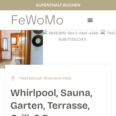
Zum
AUFENTHALT BUCHEN
Inhalt
FeWoMo
springen
Neef (Mosel), Rheinland-Pfalz
Whirlpool, Sauna,
Garten, Terrasse,