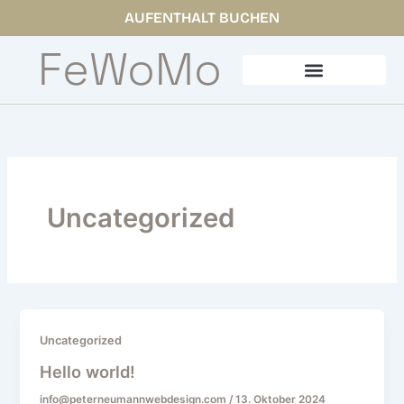
Zum
AUFENTHALT BUCHEN
Inhalt
FeWoMo
springen
Uncategorized
Uncategorized
Hello world!
info@peterneumannwebdesign.com
/
13. Oktober 2024